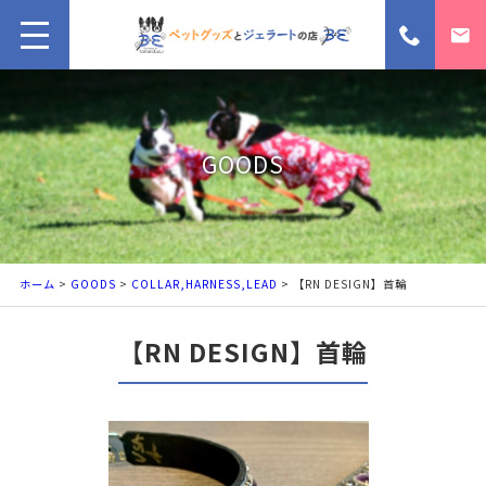
GOODS
ホーム
>
GOODS
>
COLLAR,HARNESS,LEAD
> 【RN DESIGN】首輪
【RN DESIGN】首輪