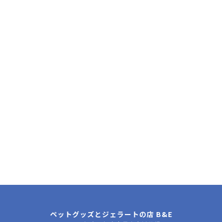
024-563-1571
TEL.
10:00～18:30（定休日/毎週月曜･火曜）
メールはこちら
ペットグッズとジェラートの店 B&E