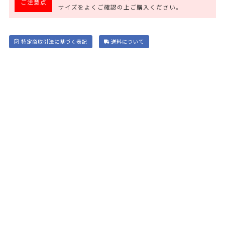
ご注意点
サイズをよくご確認の上ご購入ください。
特定商取引法に基づく表記
送料について
電話で注文する
お急ぎの方はお電話で
024-563-1571
10:00～18:30（定休日/毎週月曜･火曜）
※
この画面を見ながら