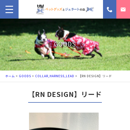
GOODS
ホーム
>
GOODS
>
COLLAR,HARNESS,LEAD
> 【RN DESIGN】リード
【RN DESIGN】リード