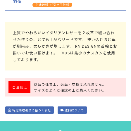
価格
別途送料･代引き手数料
上質でやわらかいイタリアンレザーを２枚革で縫い合わ
せた作りの、とても上品なリードです。 使い込むほど革
が馴染み、柔らかさが増します。 RN DESIGNの首輪とお
揃いでお使い頂けます。 ※XSは最小のナスカンを使用
しております。
商品の性質上、返品・交換は承れません。
ご注意点
サイズをよくご確認の上ご購入ください。
特定商取引法に基づく表記
送料について