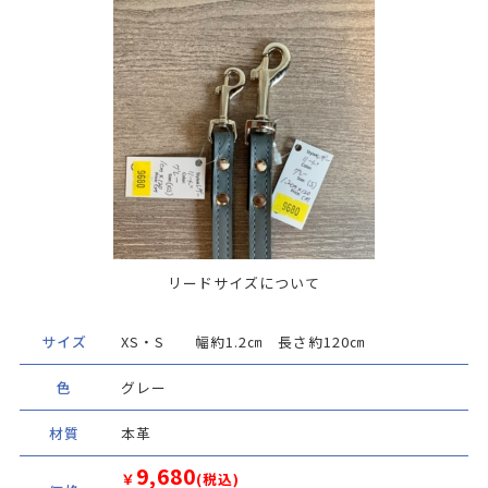
リードサイズについて
サイズ
XS・S 幅約1.2㎝ 長さ約120㎝
色
グレー
材質
本革
9,680
￥
(税込)