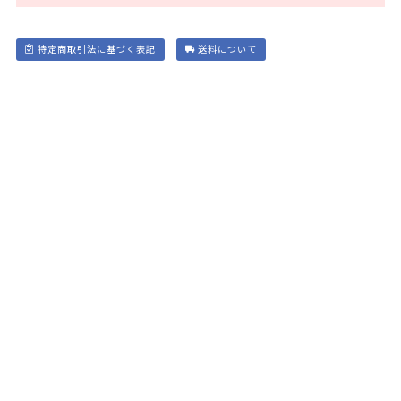
特定商取引法に基づく表記
送料について
電話で注文する
お急ぎの方はお電話で
024-563-1571
10:00～18:30（定休日/毎週月曜･火曜）
※
この画面を見ながら
お電話いただけるとスムーズです。