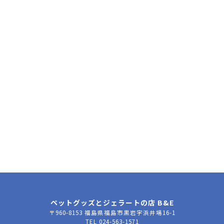
10:00～18:30（定休日/毎週月曜･火曜）
メールはこちら
ペットグッズとジェラートの店 B&E
〒960-8153 福島県福島市黒岩字浜井場16-1
TEL 024-563-1571