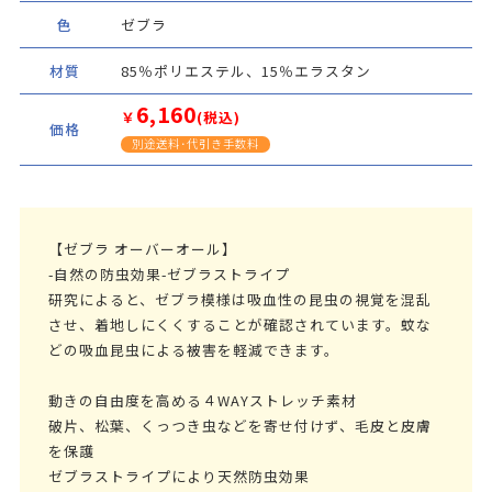
色
ゼブラ
材質
85％ポリエステル、15％エラスタン
6,160
￥
(税込)
価格
別途送料･代引き手数料
【ゼブラ オーバーオール】
-自然の防虫効果-ゼブラストライプ
研究によると、ゼブラ模様は吸血性の昆虫の視覚を混乱
させ、着地しにくくすることが確認されています。蚊な
どの吸血昆虫による被害を軽減できます。
動きの自由度を高める４WAYストレッチ素材
破片、松葉、くっつき虫などを寄せ付けず、毛皮と皮膚
を保護
ゼブラストライプにより天然防虫効果