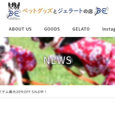
ABOUT US
GOODS
GELATO
Insta
NEWS
イテム最大20％OFF SALE中！