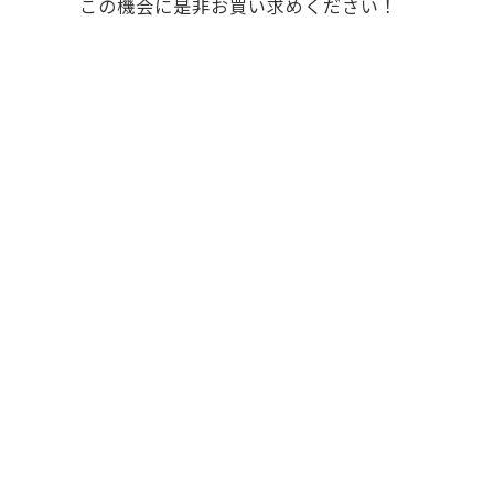
この機会に是非お買い求めください！
024-563-157
TEL.
10:00～18:30（定休日/毎週月曜･火