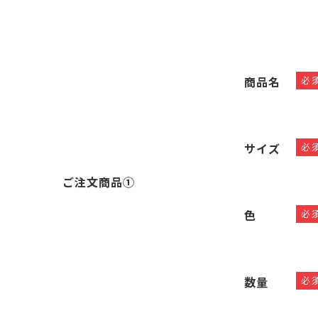
商品名
必
サイズ
必
ご注文商品①
色
必
数量
必