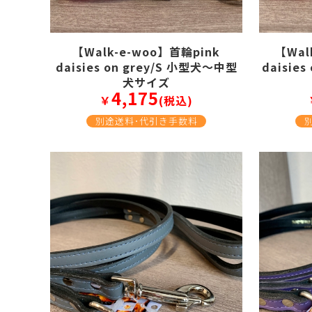
【Walk-e-woo】首輪pink
【Wal
daisies on grey/S 小型犬～中型
daisie
犬サイズ
4,175
￥
(税込)
別途送料･代引き手数料