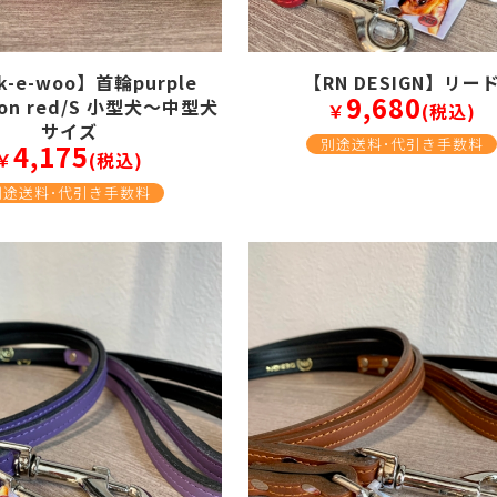
k-e-woo】首輪purple
【RN DESIGN】リー
9,680
s on red/S 小型犬～中型犬
￥
(税込)
サイズ
別途送料･代引き手数料
4,175
￥
(税込)
別途送料･代引き手数料