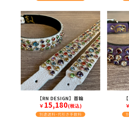
【RN DESIGN】首輪
【
15,180
￥
(税込)
別途送料･代引き手数料